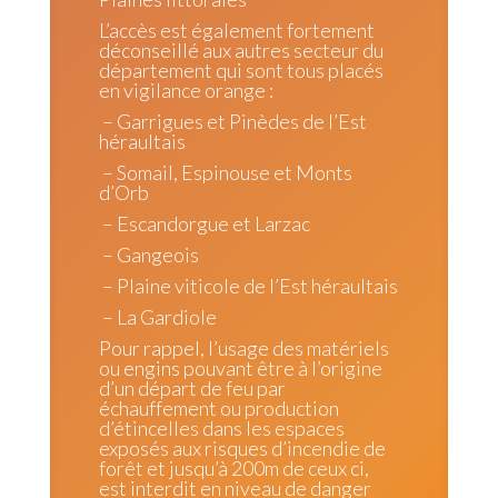
L’accès est également fortement
déconseillé aux autres secteur du
département qui sont tous placés
en vigilance orange :
– Garrigues et Pinèdes de l’Est
héraultais
– Somail, Espinouse et Monts
d’Orb
– Escandorgue et Larzac
– Gangeois
– Plaine viticole de l’Est héraultais
– La Gardiole
Pour rappel, l’usage des matériels
ou engins pouvant être à l’origine
d’un départ de feu par
échauffement ou production
d’étincelles dans les espaces
exposés aux risques d’incendie de
forêt et jusqu’à 200m de ceux ci,
est interdit en niveau de danger