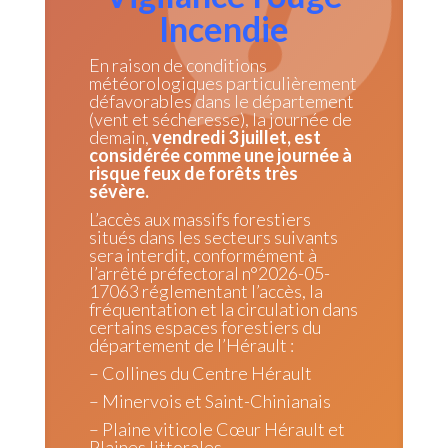
Incendie
En raison de conditions
météorologiques particulièrement
défavorables dans le département
(vent et sécheresse), la journée de
demain,
vendredi 3 juillet, est
considérée comme une journée à
risque feux de forêts très
sévère.
L’accès aux massifs forestiers
situés dans les secteurs suivants
sera interdit, conformément à
l’arrêté préfectoral n°2026-05-
17063 réglementant l’accès, la
fréquentation et la circulation dans
certains espaces forestiers du
département de l’Hérault :
– Collines du Centre Hérault
– Minervois et Saint-Chinianais
– Plaine viticole Cœur Hérault et
Plaines littorales