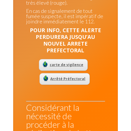
très élevé (rouge).
En cas de signalement de tout
fumée suspecte, il est impératif de
joindre immédiatement le 112.
POUR INFO, CETTE ALERTE
PERDURERA JUSQU’AU
NOUVEL ARRETE
PREFECTORAL
carte de vigilence
Arrêté Préfectoral
Considérant la
nécessité de
procéder à la