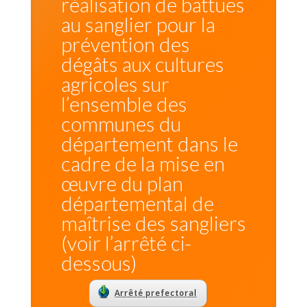
réalisation de battues
au sanglier pour la
prévention des
dégâts aux cultures
agricoles sur
l’ensemble des
communes du
département dans le
cadre de la mise en
œuvre du plan
départemental de
maîtrise des sangliers
(voir l’arrêté ci-
dessous)
Arrêté prefectoral