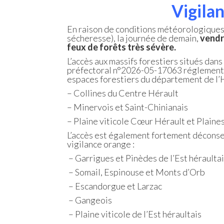
Vigila
En raison de conditions météorologiques
sécheresse), la journée de demain,
vendre
feux de forêts très sévère.
L’accès aux massifs forestiers situés dans
préfectoral n°2026-05-17063 réglementant
espaces forestiers du département de l’H
– Collines du Centre Hérault
– Minervois et Saint-Chinianais
– Plaine viticole Cœur Hérault et Plaine
L’accès est également fortement déconsei
vigilance orange :
– Garrigues et Pinèdes de l’Est hérault
– Somail, Espinouse et Monts d’Orb
– Escandorgue et Larzac
– Gangeois
– Plaine viticole de l’Est héraultais