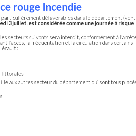
nce rouge Incendie
 particulièrement défavorables dans le département (vent
di 3 juillet, est considérée comme une journée à risque
 les secteurs suivants sera interdit, conformément à l’arrêt
 l’accès, la fréquentation et la circulation dans certains
érault :
s littorales
llé aux autres secteur du département qui sont tous placé
ais