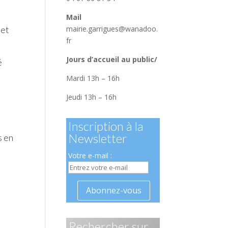
Mail
mairie.garrigues@wanadoo.
 et
fr
Jours d’accueil au public/
é
Mardi 13h – 16h
Jeudi 13h – 16h
Inscription à la
Newsletter
s en
Votre e-mail :
Rechercher sur