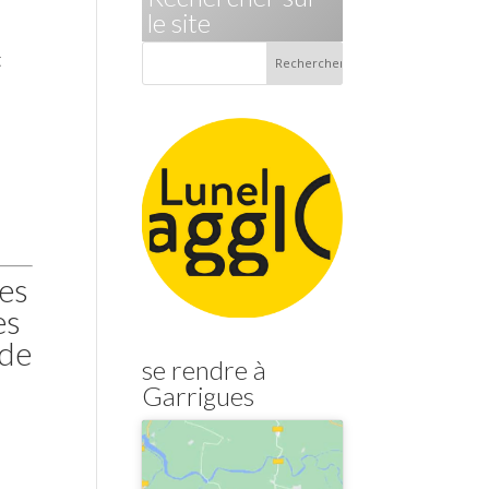
le site
t
ues
es
 de
se rendre à
Garrigues