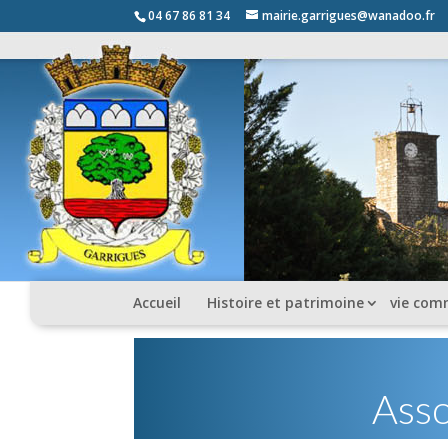
04 67 86 81 34
mairie.garrigues@wanadoo.fr
Accueil
Histoire et patrimoine
vie com
Asso